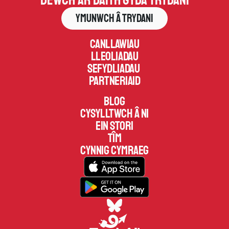
Ymunwch â Trydani
Canllawiau
Lleoliadau
Sefydliadau 
Partneriaid
Blog
Cysylltwch â ni
Ein Stori
Tîm
Cynnig Cymraeg