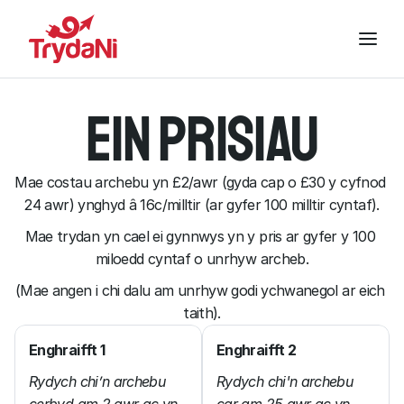
Ein prisiau
Mae costau archebu yn £2/awr (gyda cap o £30 y cyfnod 
24 awr) ynghyd â 16c/milltir (ar gyfer 100 milltir cyntaf).
Mae trydan yn cael ei gynnwys yn y pris ar gyfer y 100 
miloedd cyntaf o unrhyw archeb.
(Mae angen i chi dalu am unrhyw godi ychwanegol ar eich 
taith).
Enghraifft 1
Enghraifft 2
Rydych chi’n archebu 
Rydych chi'n archebu 