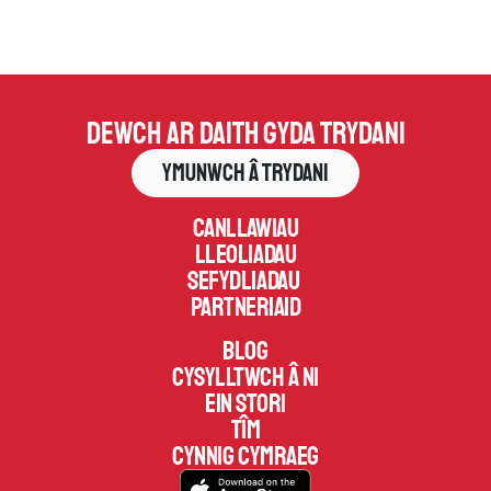
Dewch ar daith gyda Trydani
Ymunwch â Trydani
Canllawiau
Lleoliadau
Sefydliadau 
Partneriaid
Blog
Cysylltwch â ni
Ein Stori
Tîm
Cynnig Cymraeg