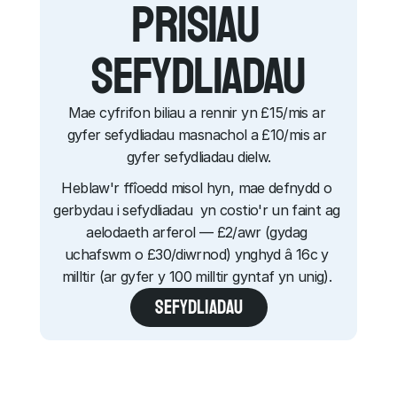
prisiau 
sefydliadau
Mae cyfrifon biliau a rennir yn £15/mis ar 
gyfer sefydliadau masnachol a £10/mis ar 
gyfer sefydliadau dielw.
Heblaw'r ffîoedd misol hyn, mae defnydd o 
gerbydau i sefydliadau  yn costio'r un faint ag 
aelodaeth arferol — £2/awr (gydag 
uchafswm o £30/diwrnod) ynghyd â 16c y 
milltir (ar gyfer y 100 milltir gyntaf yn unig). 
SEFYDLIADAU