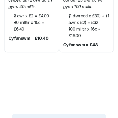
cerbyd am 2 awr ac yn 
car am 25 awr ac yn 
gyrru 40 milltir.
gyrru 100 milltir.
2 awr x £2 = £4.00
(1 diwrnod x £30) + (1 
40 milltir x 16c = 
awr x £2) = £32
£6.40
100 milltir x 16c = 
£16.00
Cyfanswm = £10.40
Cyfanswm = £48
Tybed faint y gallai eich taith gostio?
cyfrifiannell teithiau