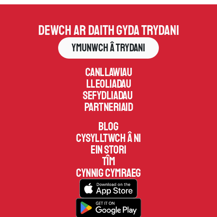
Dewch ar daith gyda Trydani
Ymunwch â Trydani
Canllawiau
Lleoliadau
Sefydliadau 
Partneriaid
Blog
Cysylltwch â ni
Ein Stori
Tîm
Cynnig Cymraeg